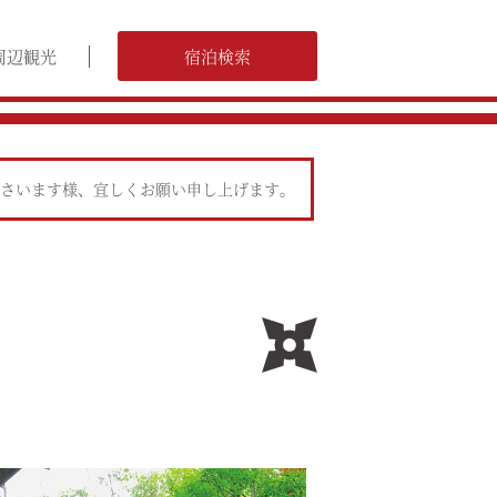
周辺観光
宿泊検索
さいます様、宜しくお願い申し上げます。