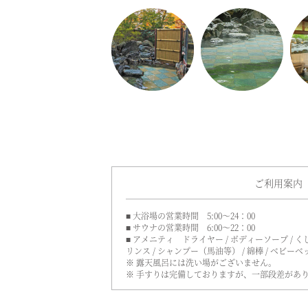
ご利用案内
■ 大浴場の営業時間 5:00～24：00
■ サウナの営業時間 6:00～22：00
■ アメニティ ドライヤー / ボディーソープ / くし
リンス / シャンプー（馬油等） / 綿棒 /
ベビーベッ
※ 露天風呂には洗い場がございません。
※ 手すりは完備しておりますが、一部段差があ