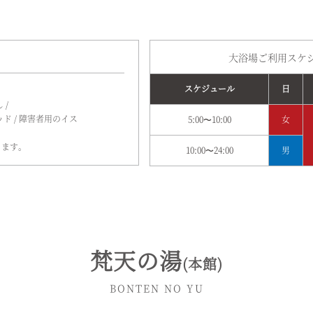
大浴場ご利用スケ
スケジュール
日
 /
ド / 障害者用のイス
5:00〜10:00
女
ります。
10:00〜24:00
男
梵天の湯
(本館)
BONTEN NO YU